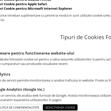
ari Cookie pentru Apple Safari
ari Cookie pentru Microsoft Internet Explorer
rice intrebari suplimentare cu privire la modul in sunt utilizate cookie-urile
 la:
Tipuri de Cookies Fo
cesare pentru functionarea website-ului
bsite foloseste cookie-uri pentru a salva sesiunile utilizatorilor si pentru ac
e cumparaturi sau produsele vizualizate recent.
lytics
p de servicii permite monitorizarea si analiza traficului in website. Poate sa 
gle Analytics (Google Inc.)
 un serviciu de analiza web furnizat de Google. Acesta monitorizeaza utilizare
natatim experienta utilizatorilor in pagini.
LITICA DE CONFIDENTIALITATE
DEZACTIVEAZA COOKIE