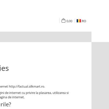
0,00
RO
ies
ternet http://factual.silkmart.ro.
i de internet cu privire la plasarea, utilizarea si
agina de internet.
rile?