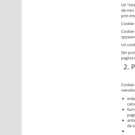
Un "int
de mici
prin in
Cookie-
Cookie-
spyware 
Un cook
Din pun
pagina 
2. 
Cookie-u
nevoilor
imbu
catre
furn
pagi
anti
de s