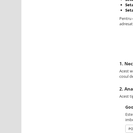
Set
Set
Pentru o
adresati
1. Ne
Acest we
cosul d
2. Ana
Acest ti
Goo
Este
imbu
PO