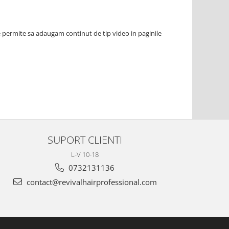
e permite sa adaugam continut de tip video in paginile
SUPORT CLIENTI
L-V 10-18
0732131136
contact@revivalhairprofessional.com