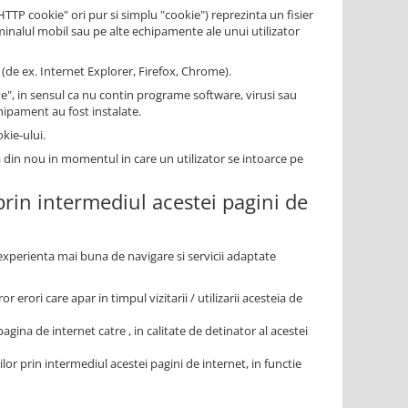
P cookie" ori pur si simplu "cookie") reprezinta un fisier
minalul mobil sau pe alte echipamente ale unui utilizator
(de ex. Internet Explorer, Firefox, Chrome).
", in sensul ca nu contin programe software, virusi sau
chipament au fost instalate.
kie-ului.
a din nou in momentul in care un utilizator se intoarce pe
 prin intermediul acestei pagini de
o experienta mai buna de navigare si servicii adaptate
r erori care apar in timpul vizitarii / utilizarii acesteia de
agina de internet catre , in calitate de detinator al acestei
ilor prin intermediul acestei pagini de internet, in functie