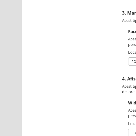
3. Ma
Acest ti
Fac
Aces
pers
Loca
PO
4. Afi
Acest ti
despre t
Wid
Aces
pers
Loca
PO