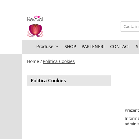
Produse
Profesional Use
Revival Keratin
Produse
SHOP
PARTENERI
CONTACT
S
Revival Miracle Treatments
Home /
Politica Cookies
Revival Styling
Revival Ultraviolet Blonde
Politica Cookies
Revival Volume
Travel Size
Prezenta
Informat
administ