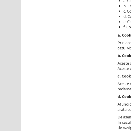
a. C
b. C
c. C
d. C
e. C
f. C
a. Coo
Prin ace
cazul vi
b. Cook
Aceste c
Aceste c
c. Coo
Aceste c
reclame
d. Cook
Atunci 
arata co
De asem
In cazu
de navi