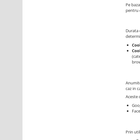
Pe baza
pentru c
Durata d
determi
Coo
Cook
(cat
brow
Anumite 
caz in c
Aceste c
Goog
Face
Prin uti