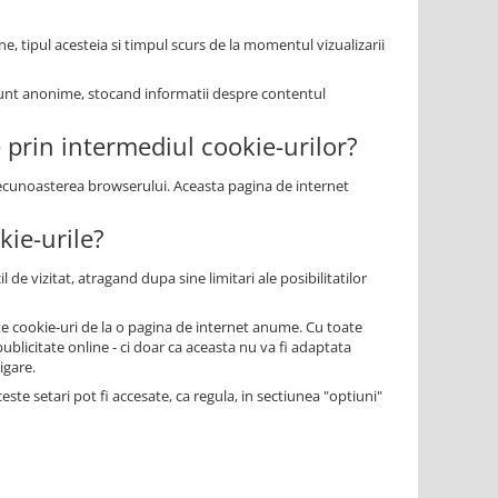
ne, tipul acesteia si timpul scurs de la momentul vizualizarii
le sunt anonime, stocand informatii despre contentul
e prin intermediul cookie-urilor?
 recunoasterea browserului. Aceasta pagina de internet
kie-urile?
 de vizitat, atragand dupa sine limitari ale posibilitatilor
tate cookie-uri de la o pagina de internet anume. Cu toate
blicitate online - ci doar ca aceasta nu va fi adaptata
igare.
te setari pot fi accesate, ca regula, in sectiunea "optiuni"