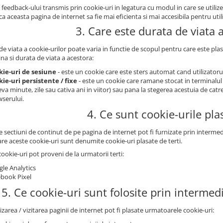
 feedback-ului transmis prin cookie-uri in legatura cu modul in care se utili
a aceasta pagina de internet sa fie mai eficienta si mai accesibila pentru utili
3. Care este durata de viata 
e viata a cookie-urilor poate varia in functie de scopul pentru care este plas
na si durata de viata a acestora:
kie-uri de sesiune
- este un cookie care este sters automat cand utilizatorul
ie-uri persistente / fixe
- este un cookie care ramane stocat in terminalul
eva minute, zile sau cativa ani in viitor) sau pana la stegerea acestuia de catr
serului.
4. Ce sunt cookie-urile plas
sectiuni de continut de pe pagina de internet pot fi furnizate prin intermedi
are aceste cookie-uri sunt denumite cookie-uri plasate de terti.
ookie-uri pot proveni de la urmatorii terti:
le Analytics
book Pixel
5. Ce cookie-uri sunt folosite prin intermed
lizarea / vizitarea paginii de internet pot fi plasate urmatoarele cookie-uri: