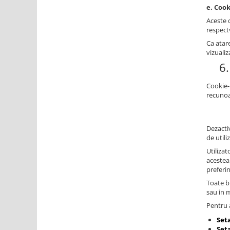
e. Cook
Aceste c
respectv
Ca atare
vizualiz
6.
Cookie-
recunoa
Dezactiv
de utili
Utilizat
acestea
preferi
Toate br
sau in 
Pentru a
Set
Seta