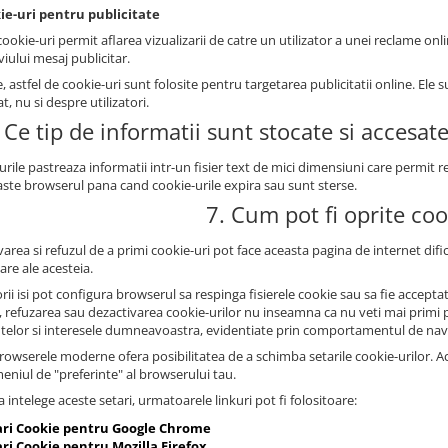
ie-uri pentru publicitate
ookie-uri permit aflarea vizualizarii de catre un utilizator a unei reclame onli
iului mesaj publicitar.
, astfel de cookie-uri sunt folosite pentru targetarea publicitatii online. E
at, nu si despre utilizatori.
 Ce tip de informatii sunt stocate si accesat
urile pastreaza informatii intr-un fisier text de mici dimensiuni care permit
ste browserul pana cand cookie-urile expira sau sunt sterse.
7. Cum pot fi oprite coo
area si refuzul de a primi cookie-uri pot face aceasta pagina de internet dificil
zare ale acesteia.
orii isi pot configura browserul sa respinga fisierele cookie sau sa fie accep
, refuzarea sau dezactivarea cookie-urilor nu inseamna ca nu veti mai primi pu
ntelor si interesele dumneavoastra, evidentiate prin comportamentul de nav
owserele moderne ofera posibilitatea de a schimba setarile cookie-urilor. Aces
meniul de "preferinte" al browserului tau.
 intelege aceste setari, urmatoarele linkuri pot fi folositoare:
ari Cookie pentru Google Chrome
ri Cookie pentru Mozilla Firefox