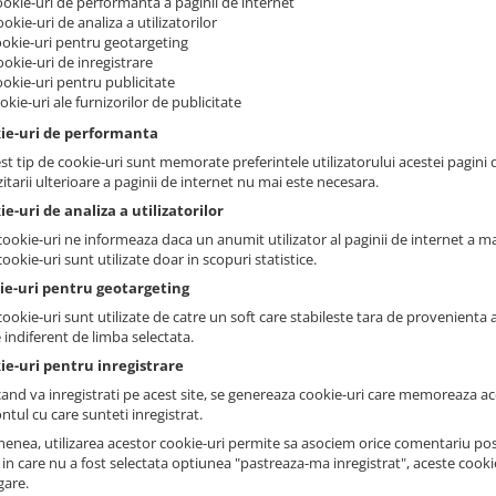
ookie-uri de performanta a paginii de internet
ookie-uri de analiza a utilizatorilor
ookie-uri pentru geotargeting
ookie-uri de inregistrare
ookie-uri pentru publicitate
ookie-uri ale furnizorilor de publicitate
kie-uri de performanta
st tip de cookie-uri sunt memorate preferintele utilizatorului acestei pagini d
zitarii ulterioare a paginii de internet nu mai este necesara.
ie-uri de analiza a utilizatorilor
ookie-uri ne informeaza daca un anumit utilizator al paginii de internet a mai 
ookie-uri sunt utilizate doar in scopuri statistice.
kie-uri pentru geotargeting
ookie-uri sunt utilizate de catre un soft care stabileste tara de provenienta a 
 indiferent de limba selectata.
ie-uri pentru inregistrare
cand va inregistrati pe acest site, se genereaza cookie-uri care memoreaza ace
ntul cu care sunteti inregistrat.
enea, utilizarea acestor cookie-uri permite sa asociem orice comentariu post
l in care nu a fost selectata optiunea "pastreaza-ma inregistrat", aceste cook
gare.