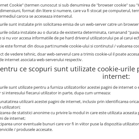
ernet Cookie" (termen cunoscut si sub denumirea de "browser cookie" sau "HTT
 dimensiuni, format din litere si numere, care va fi stocat pe computerul, ter
termediul carora se acceseaza internetul.
urile sunt instalate prin solicitarea emisa de un web-server catre un browser 
urile odata instalate au o durata de existenta determinata, ramanand "pasive
si nu vor accesa informatiile de pe hard driverul utilizatorului pe al carui e
ie este format din doua parti:numele cookie-ului si continutul / valoarea coo
ct de vedere tehnic, doar web-serverul care a trimis cookie-ul il poate acces
de internet asociata web-serverului respectiv.
Pentru ce scopuri sunt utilizate cookie-urile
internet:
rile sunt utilizate pentru a furniza utilizatorilor acestei pagini de internet 
 si interesului fiecarui utilizator in parte, dupa cum urmeaza:
natatirea utilizarii acestei pagini de internet, inclusiv prin identificarea oricaro
 utilizatori;
izarea de statistici anonime cu privire la modul in care este utilizata aceasta p
ni de internet;
ciparea unor eventuale bunuri care vor fi in viitor puse la dispozitia utilizator
erviciile / produsele accesate.