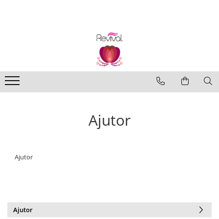
Produse
Profesional Use
Revival Keratin
Revival Miracle Treatments
Revival Styling
Revival Ultraviolet Blonde
Ajutor
Revival Volume
Travel Size
Ajutor
Ajutor