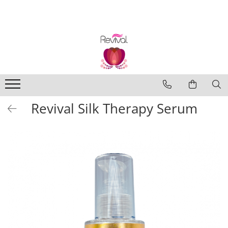
Produse
Profesional Use
Revival Keratin
Revival Miracle Treatments
Revival Styling
Revival Silk Therapy Serum
Revival Ultraviolet Blonde
Revival Volume
Travel Size